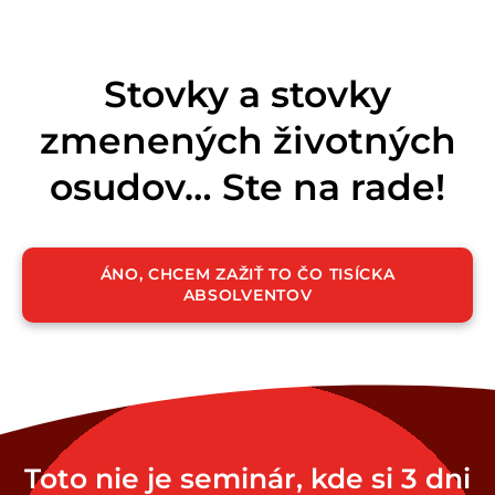
Stovky a stovky
zmenených životných
osudov… Ste na rade!
ÁNO, CHCEM ZAŽIŤ TO ČO TISÍCKA
ABSOLVENTOV
Toto nie je seminár, kde si 3 dni