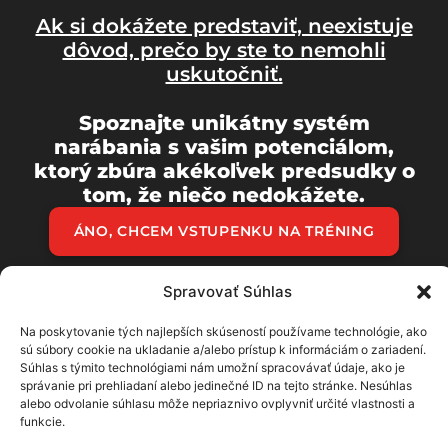
Ak si dokážete predstaviť, neexistuje
dôvod, prečo by ste to nemohli
uskutočniť.
Spoznajte unikátny systém
narábania s vašim potenciálom,
ktorý zbúra akékoľvek predsudky o
tom, že niečo nedokážete.
ÁNO, CHCEM VSTUPENKU NA TRÉNING
Spravovať Súhlas
Nekupujete si lístok na jeden z ďalších seminárov,
ale nástroje, ktoré vám umožnia prekonať náročné
časy, aktivovať svoj potenciál a získať plnú kontrolu
Na poskytovanie tých najlepších skúseností používame technológie, ako
sú súbory cookie na ukladanie a/alebo prístup k informáciám o zariadení.
nad svojím životom.
Súhlas s týmito technológiami nám umožní spracovávať údaje, ako je
správanie pri prehliadaní alebo jedinečné ID na tejto stránke. Nesúhlas
alebo odvolanie súhlasu môže nepriaznivo ovplyvniť určité vlastnosti a
funkcie.