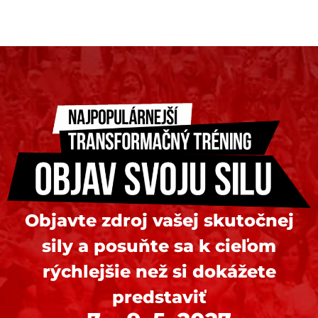
Objavte zdroj vašej skutočnej
sily a posuňte sa k cieľom
rýchlejšie než si dokážete
predstaviť