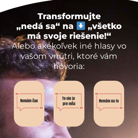
Transformujte
„nedá sa“ na
„všetko
má svoje riešenie!“
Alebo akékoľvek iné hlasy vo
vašom vnútri, ktoré vám
hovoria: