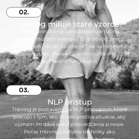
02.
Mozog miluje staré vzorce
Mozog prirodzene uprednostňuje rutinu,
pretože mu šetrí energiu. To je dôvod, prečo
nestačí len „chcieť sa zmeniť“. Ak sa nezmení
vnútorný vzorec, človek sa veľmi rýchlo vráti späť
do starého fungovania.
03.
NLP prístup
Tréning je postavený na NLP prístupoch, ktoré
pracujú s tým, ako človek prežíva situácie, aký
význam im dáva a aké presvedčenia si nesie.
Počas tréningu zažijete techniky ako