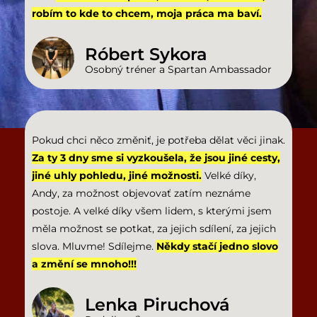
robím to kde to chcem, moja práca ma baví.
Róbert Sykora
Osobný tréner a Spartan Ambassador
Pokud chci něco změniť, je potřeba dělat věci jinak.
Za ty 3 dny sme si vyzkoušela, že jsou jiné cesty,
jiné uhly pohledu, jiné možnosti.
Velké díky,
Andy, za možnost objevovať zatím neznáme
postoje. A velké díky všem lidem, s kterými jsem
měla možnost se potkat, za jejich sdílení, za jejich
slova. Mluvme! Sdílejme.
Někdy stačí jedno slovo
a změní se mnoho!!!
Lenka Piruchová