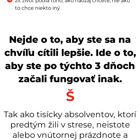
žiť život podľa toho, ako naozaj chcete, nie ako
to chce niekto iný
Nejde o to, aby ste sa na
chvíľu cítili lepšie. Ide o to,
aby ste po týchto 3 dňoch
začali fungovať inak.
Š
ť
a
s
t
n
e
j
š
i
e
.
Tak ako tisícky absolventov, ktorí
predtým žili v strese, neistote
alebo vnútornej prázdnote a