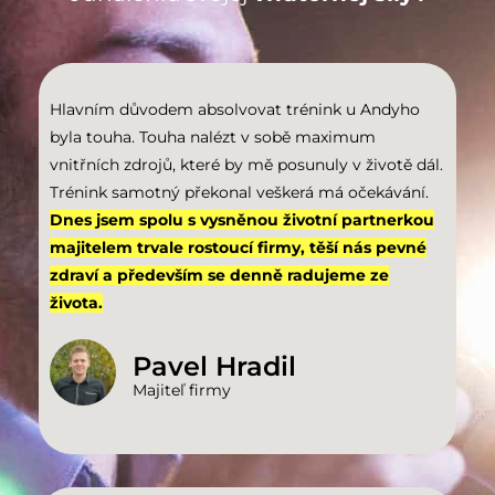
Hlavním důvodem absolvovat trénink u Andyho
byla touha. Touha nalézt v sobě maximum
vnitřních zdrojů, které by mě posunuly v životě dál.
Trénink samotný překonal veškerá má očekávání.
Dnes jsem spolu s vysněnou životní partnerkou
majitelem trvale rostoucí firmy, těší nás pevné
zdraví a především se denně radujeme ze
života.
Pavel Hradil
Majiteľ firmy