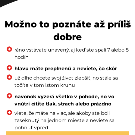
Možno to poznáte až príliš
dobre
ráno vstávate unavený, aj keď ste spali 7 alebo 8
hodín
hlavu máte preplnenú a neviete, čo skôr
už dlho chcete svoj život zlepšiť, no stále sa
točíte v tom istom kruhu
navonok vyzerá všetko v pohode, no vo
vnútri cítite tlak, strach alebo prázdno
viete, že máte na viac, ale akoby ste boli
zaseknutý na jednom mieste a neviete sa
pohnúť vpred