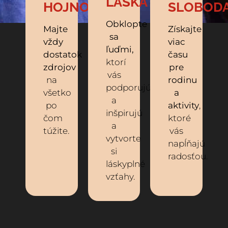
LÁSKA
HOJNOSŤ
SLOBOD
Obklopte
Majte
Získajte
sa
vždy
viac
ľuďmi,
dostatok
času
ktorí
zdrojov
pre
vás
na
rodinu
podporujú
všetko
a
a
po
aktivity
,
inšpirujú
čom
ktoré
a
túžite.
vás
vytvorte
napĺňajú
si
radosťou.
láskyplné
vzťahy.