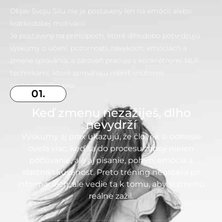
Objav Svoju Silu nie je postavený len na emócii alebo
krátkodobej motivácii.
Je postavený na princípoch, ktoré dlhodobo potvrdzujú
výskumy o učení, pozornosti, návykoch, emóciách a
zmene správania, a zároveň pracuje s konkrétnymi NLP
technikami, ktoré pomáhajú meniť vnútorné
nastavenie človeka.
01.
Keď zmenu nezažiješ, dlho
nevydrží
Výskumy aj prax ukazujú, že človek si odnesie
oveľa viac, keď sa do procesu zapojí nielen
počúvanie, ale aj písanie, pohyb, emócia a
vlastná skúsenosť. Preto tréning neostáva pri
informáciách, ale vedie ťa k tomu, aby si zmenu
reálne zažil.