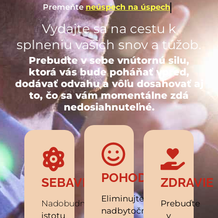
Premeňte
smútok na radosť
Vydajte sa na cestu k
splneniu vašich snov a túžob.
Prebuďte v sebe vnútornú silu,
ktorá vás bude poháňať vpred,
dodávať odvahu a vôľu dosahovať aj
to, čo sa vám momentálne zdá
nedosiahnuteľné.
POHODA
SEBAVEDOMIE
ZDRAVIE
Eliminujte
Nadobudnite
Prebuďte
nadbytočný
istotu
v