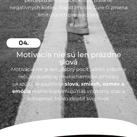
perceptuálne pozície, kotvy, búranie
negatívnych kotiev, Rapid Phobia Cure či zmena
limitujúcich presvedčení.
04.
Motivácia nie sú len prázdne
slová
Motivácia nie je len „dobrý pocit“ alebo prázdne
reči. Výskumy aj neurochemické princípy
ukazujú, že pozitívne
slová, smiech, úsmev a
emócie
reálne ovplyvňujú náš vnútorný stav a
schopnosť trvalo zlepšiť svoj život.