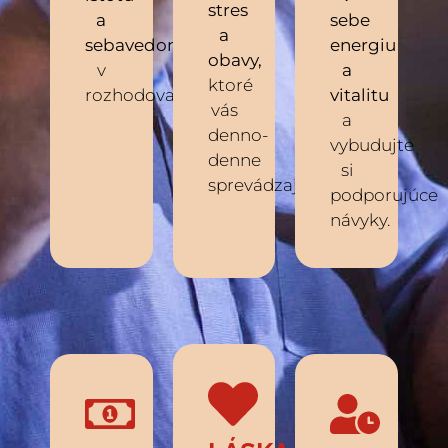
stres
a
sebe
a
sebavedomie
energiu
obavy,
v
a
ktoré
rozhodovaní.
vitalitu
vás
a
denno-
vybudujte
denne
si
sprevádzajú.
podporujúce
návyky.