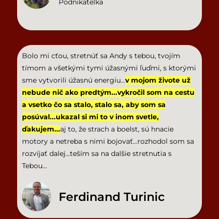
Podnikateľka
Bolo mi cťou, stretnúť sa Andy s tebou, tvojím
tímom a všetkými tymi úžasnými ľuďmi, s ktorými
sme vytvorili úžasnú energiu...
v mojom živote už
nebude nič ako predtým...vykročil som na cestu
a vsetko čo sa stalo, stalo sa, aby som sa
posúval...ukazal si mi to v inom svetle,
ďakujem...
aj to, že strach a boelst, sú hnacie
motory a netreba s nimi bojovať...rozhodol som sa
rozvíjať dalej...teším sa na dalšie stretnutia s
Tebou...
Ferdinand Turinic