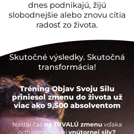
dnes podnikajú, žijú
slobodnejšie alebo znovu cítia
radosť zo života.
Skutočné výsledky. Skutočná
transformácia!
Tréning Objav Svoju Silu
priniesol zmenu do života už
viac ako
9,500 absolventom
Nastal čas
na TRVALÚ zmenu
vďaka
odhaleniu svojej
vnútornej sily?