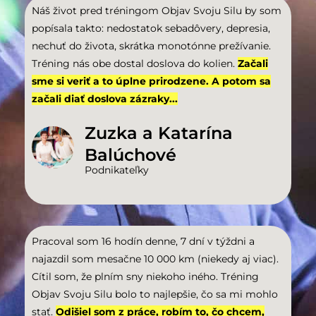
Náš život pred tréningom Objav Svoju Silu by som
popísala takto: nedostatok sebadôvery, depresia,
nechuť do života, skrátka monotónne prežívanie.
Tréning nás obe dostal doslova do kolien.
Začali
sme si veriť a to úplne prirodzene. A potom sa
začali diať doslova zázraky...
Zuzka a Katarína
Balúchové
Podnikateľky
Pracoval som 16 hodín denne, 7 dní v týždni a
najazdil som mesačne 10 000 km (niekedy aj viac).
Cítil som, že plním sny niekoho iného. Tréning
Objav Svoju Silu bolo to najlepšie, čo sa mi mohlo
stať.
Odišiel som z práce, robím to, čo chcem,