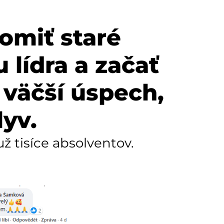
lomiť staré
 lídra a začať
 väčší úspech,
lyv.
ž tisíce absolventov.