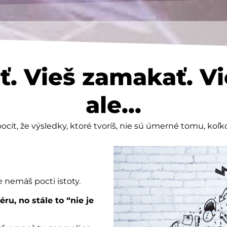
ť. Vieš zamakať. Vie
ale...
ocit, že výsledky, ktoré tvoríš, nie sú úmerné tomu, koľ
e nemáš pocti istoty.
ru, no stále to “nie je