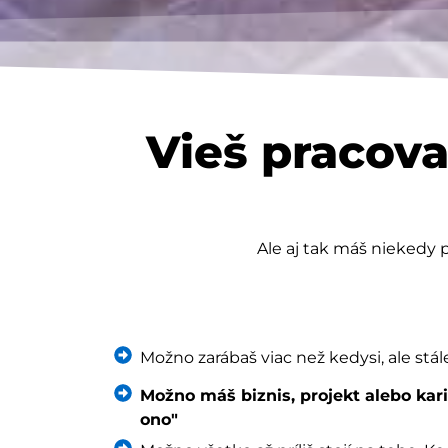
Vieš pracova
Ale aj tak máš niekedy p
Možno zarábaš viac než kedysi, ale stál
Možno máš biznis, projekt alebo karié
ono"