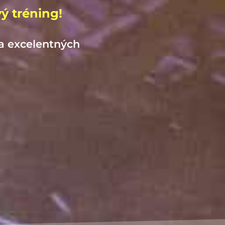
ý tréning!
ia excelentných