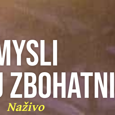
Mysli
 zbohatn
Naživo