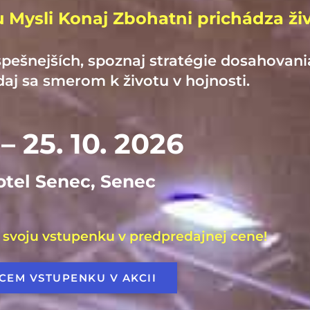
 Mysli Konaj Zbohatni prichádza živ
spešnejších, spoznaj stratégie dosahovan
daj sa smerom k životu v hojnosti.
 – 25. 10. 2026
otel Senec, Senec
 svoju vstupenku v predpredajnej cene!
CEM VSTUPENKU V AKCII