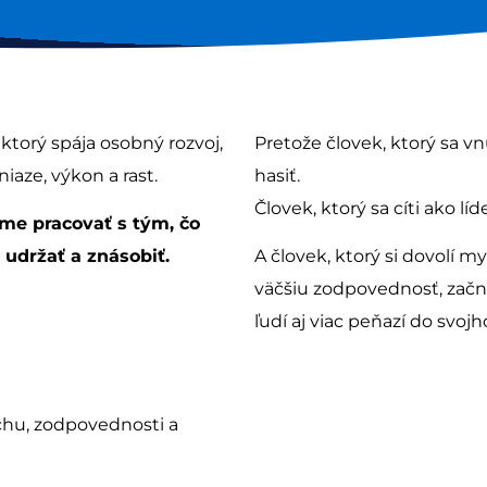
 ktorý spája osobný rozvoj,
Pretože človek, ktorý sa vn
iaze, výkon a rast.
hasiť.
Človek, ktorý sa cíti ako líd
e pracovať s tým, čo
 udržať a znásobiť.
A človek, ktorý si dovolí m
väčšiu zodpovednosť, začne
ľudí aj viac peňazí do svojh
chu, zodpovednosti a