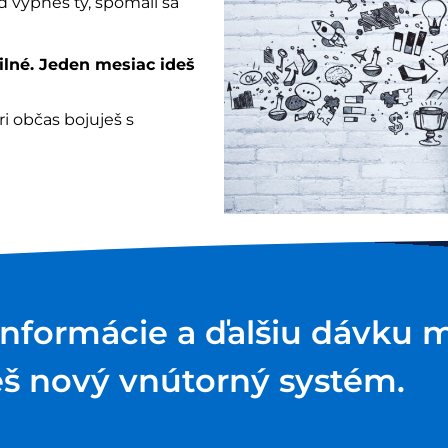
eď vypneš ty, spomalí sa
ilné. Jeden mesiac ideš
i občas bojuješ s
informácie a ďalšiu dávku m
š nový vnútorný systém.