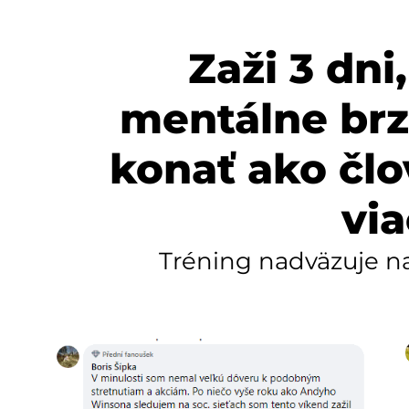
Zaži 3 dni
mentálne brzd
konať ako člo
via
Tréning nadväzuje na