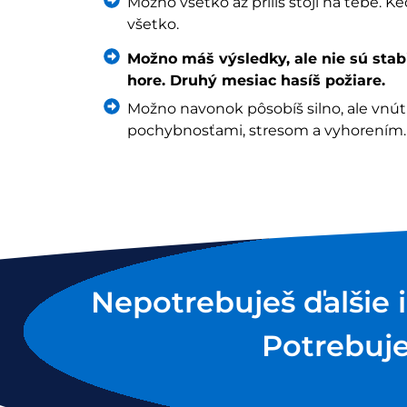
Možno všetko až príliš stojí na tebe. K
všetko.
Možno máš výsledky, ale nie sú stab
hore. Druhý mesiac hasíš požiare.
Možno navonok pôsobíš silno, ale vnútr
pochybnosťami, stresom a vyhorením.
Nepotrebuješ ďalšie 
Potrebuje