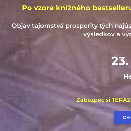
Po vzore knižného bestselleru
Objav tajomstvá prosperity tých najú
výsledkov a vy
23.
H
Zabezpeč si TERAZ
CH