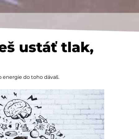
š ustáť tlak,
ko energie do toho dávaš.