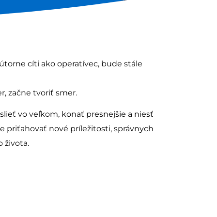
útorne cíti ako operatívec, bude stále
er, začne tvoriť smer.
yslieť vo veľkom, konať presnejšie a niesť
 priťahovať nové príležitosti, správnych
o života.