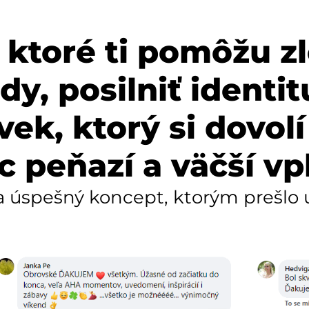
, ktoré ti pomôžu z
y, posilniť identitu
vek, ktorý si dovolí
c peňazí a väčší vp
 úspešný koncept, ktorým prešlo u